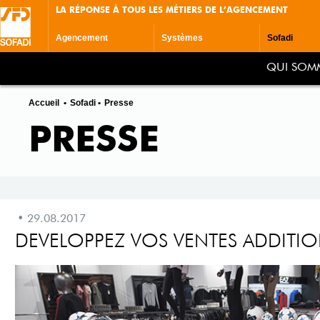
LA RÉPONSE À TOUS LES MÉTIERS DE L’AGENCEMENT
Agencement
Systèmes
Sofadi
QUI SOM
Accueil
Sofadi
Presse
PRESSE
29.08.2017
DEVELOPPEZ VOS VENTES ADDITIO