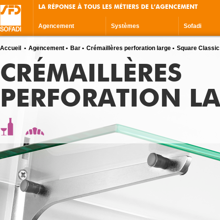
LA RÉPONSE À TOUS LES MÉTIERS DE L’AGENCEMENT
Agencement
Systèmes
Sofadi
Accueil
Agencement
Bar
Crémaillères perforation large
Square Classic
CRÉMAILLÈRES
PERFORATION L